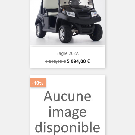
Eagle 202A
Prix
Prix
5 994,00 €
6 660,00 €
de
base
-10%