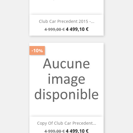
Club Car Precedent 2015 -...
Prix
Prix
4 499,10 €
4 999,00 €
de
base
-10%
Copy Of Club Car Precedent...
Prix
Prix
4 499,10 €
4 999,00 €