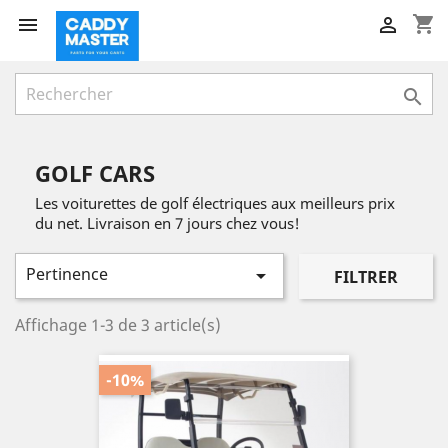
shopping_cart



GOLF CARS
Les voiturettes de golf électriques aux meilleurs prix
du net. Livraison en 7 jours chez vous!
Pertinence

FILTRER
Affichage 1-3 de 3 article(s)
-10%