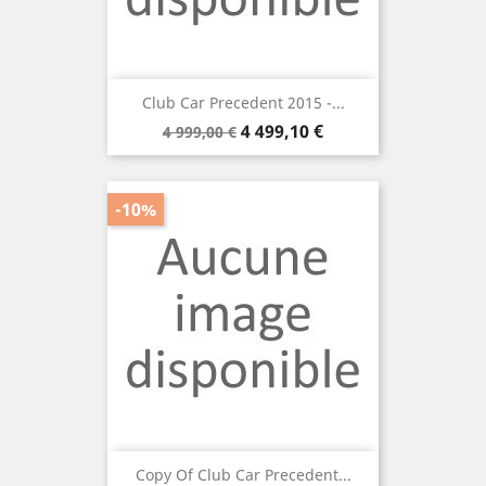
Club Car Precedent 2015 -...
Prix
Prix
4 499,10 €
4 999,00 €
de
base
-10%
Copy Of Club Car Precedent...