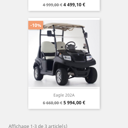
Prix
Prix
4 499,10 €
4 999,00 €
de
base
-10%
Eagle 202A
Prix
Prix
5 994,00 €
6 660,00 €
de
base
Affichage 1-3 de 3 article(s)