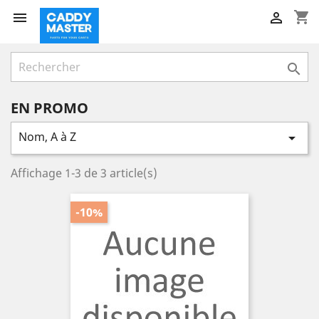
shopping_cart



EN PROMO
Nom, A à Z

Affichage 1-3 de 3 article(s)
-10%